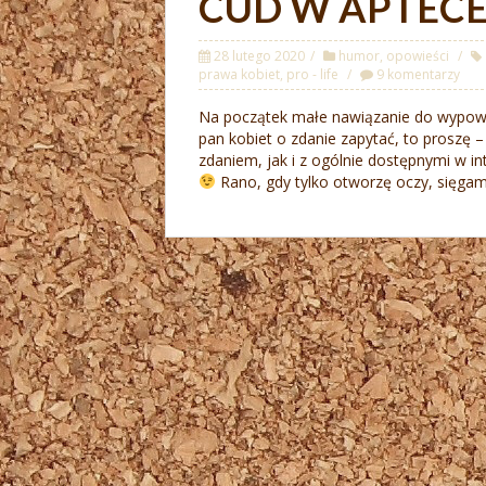
CUD W APTEC
28 lutego 2020
humor
,
opowieści
prawa kobiet
,
pro - life
9 komentarzy
Na początek małe nawiązanie do wypowied
pan kobiet o zdanie zapytać, to proszę
zdaniem, jak i z ogólnie dostępnymi w in
Rano, gdy tylko otworzę oczy, sięgam