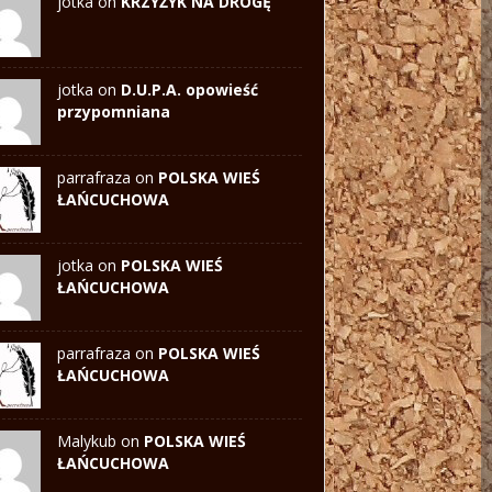
jotka on
KRZYŻYK NA DROGĘ
jotka on
D.U.P.A. opowieść
przypomniana
parrafraza on
POLSKA WIEŚ
ŁAŃCUCHOWA
jotka
on
POLSKA WIEŚ
ŁAŃCUCHOWA
parrafraza on
POLSKA WIEŚ
ŁAŃCUCHOWA
Malykub on
POLSKA WIEŚ
ŁAŃCUCHOWA