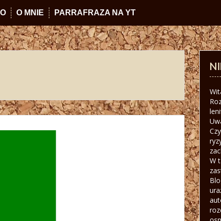
IO
O MNIE
PARRAFRAZA NA YT
N
Wit
Roz
len
Uw
Czy
ryz
zac
W t
zas
Blo
ura
aut
roz
osn