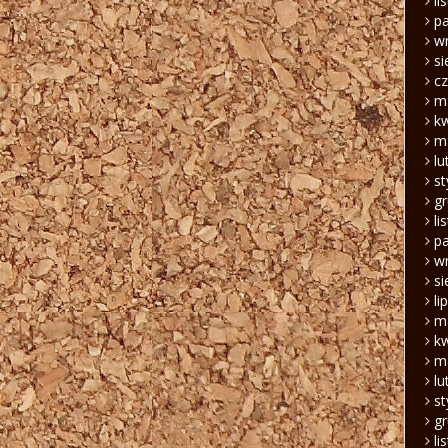
li
pa
w
si
c
m
k
m
lu
s
g
li
pa
w
si
li
m
k
m
lu
s
g
li