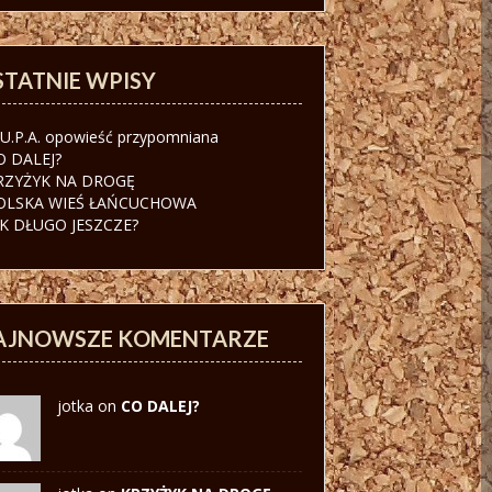
STATNIE WPISY
.U.P.A. opowieść przypomniana
O DALEJ?
RZYŻYK NA DROGĘ
OLSKA WIEŚ ŁAŃCUCHOWA
AK DŁUGO JESZCZE?
AJNOWSZE KOMENTARZE
jotka on
CO DALEJ?