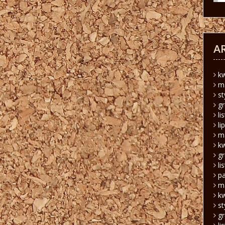
A
k
m
s
g
li
li
m
k
g
li
pa
m
k
s
g