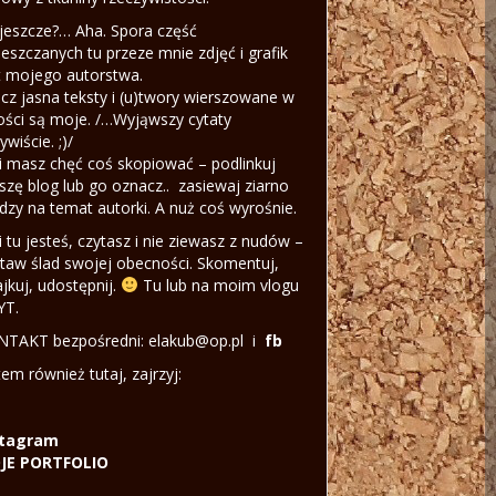
jeszcze?… Aha. Spora część
eszczanych tu przeze mnie zdjęć i grafik
t mojego autorstwa.
cz jasna teksty i (u)twory wierszowane w
ości są moje. /…Wyjąwszy cytaty
ywiście. ;)/
li masz chęć coś skopiować – podlinkuj
szę blog lub go oznacz.. zasiewaj ziarno
dzy na temat autorki. A nuż coś wyrośnie.
li tu jesteś, czytasz i nie ziewasz z nudów –
taw ślad swojej obecności. Skomentuj,
ajkuj, udostępnij.
Tu lub na moim vlogu
YT.
TAKT bezpośredni: elakub@op.pl i
fb
tem również tutaj, zajrzyj:
stagram
JE PORTFOLIO