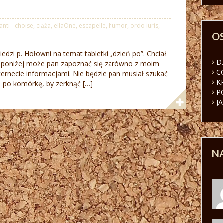
E
anti - choise
,
ciąża
,
ellaOne
,
escapelle
,
humor
,
ordo iuris
,
O
zi p. Hołowni na temat tabletki „dzień po”. Chciał
D
 – poniżej może pan zapoznać się zarówno z moim
C
ternecie informacjami. Nie będzie pan musiał szukać
K
 po komórkę, by zerknąć […]
P
J
N