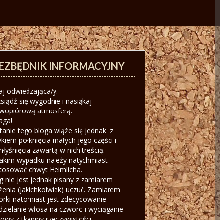
IEZBĘDNIK INFORMACYJNY
aj odwiedzająca/y.
siądź się wygodnie i nasiąkaj
iwopiórową atmosferą.
aga!
tanie tego bloga wiąże się jednak z
ykiem połknięcia małych jego części i
hłyśnięcia zawartą w nich treścią.
akim wypadku należy natychmiast
tosować chwyt Heimlicha.
g nie jest jednak pisany z zamiarem
żenia (jakichkolwiek) uczuć. Zamiarem
orki natomiast jest zdecydowanie
dzielanie włosa na czworo i wyciąganie
owy z tkaniny rzeczywistości.