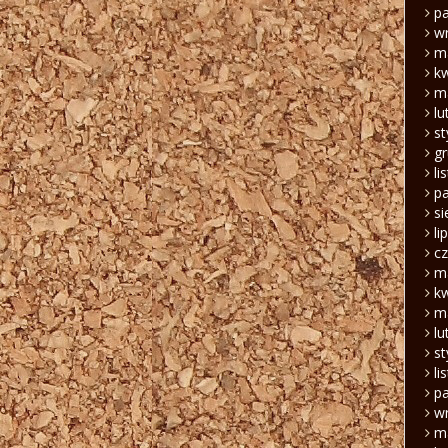
pa
w
m
k
m
lu
s
g
li
pa
si
li
c
m
k
m
lu
s
li
pa
w
m