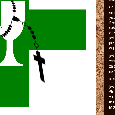
Co 
umi
jes
Rze
cał
ocz
Jeś
pro
wie
Jeś
zos
zal
na 
KON
Jes
fb
YT
in
MO