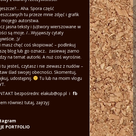
jeszcze?… Aha. Spora część
eszczanych tu przeze mnie zdjęć i grafik
t mojego autorstwa.
cz jasna teksty i (u)twory wierszowane w
ości są moje. /…Wyjąwszy cytaty
ywiście. ;)/
li masz chęć coś skopiować – podlinkuj
szę blog lub go oznacz.. zasiewaj ziarno
dzy na temat autorki. A nuż coś wyrośnie.
li tu jesteś, czytasz i nie ziewasz z nudów –
taw ślad swojej obecności. Skomentuj,
ajkuj, udostępnij.
Tu lub na moim vlogu
YT.
TAKT bezpośredni: elakub@op.pl i
fb
tem również tutaj, zajrzyj:
stagram
JE PORTFOLIO