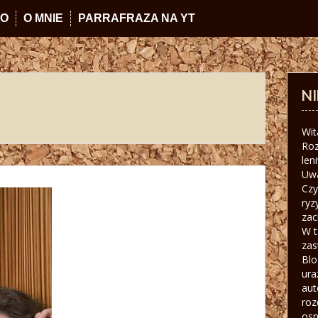
IO
O MNIE
PARRAFRAZA NA YT
N
Wit
Roz
len
Uw
Czy
ryz
zac
W t
zas
Blo
ura
aut
roz
osn