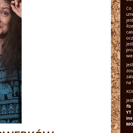
Co 
umi
jes
Rze
cał
ocz
Jeś
pro
wie
Jeś
zos
zal
na 
KON
Jes
fb
YT
in
MO