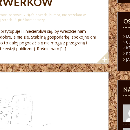
ERWERKÓW
umor
,
zdrowie
fajerwerki
,
humor
,
nie strzelam w
 strach
6 komentarzy
O
rzytupuje i i niecierpliwi się, by wreszcie nam
D
dobre, a nie złe. Stabilną gospodarkę, spokojne dni
C
co to dalej pogodzić się nie mogą z przegraną i
K
elewizji publicznej. Rośnie nam […]
P
J
N