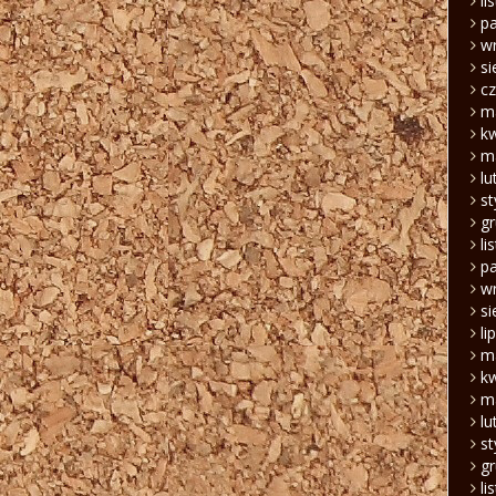
li
pa
w
si
c
m
k
m
lu
s
g
li
pa
w
si
li
m
k
m
lu
s
g
li