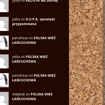
jotka on
KRZYŻYK NA DROGĘ
jotka on
D.U.P.A. opowieść
przypomniana
parrafraza on
POLSKA WIEŚ
ŁAŃCUCHOWA
jotka
on
POLSKA WIEŚ
ŁAŃCUCHOWA
parrafraza on
POLSKA WIEŚ
ŁAŃCUCHOWA
Malykub on
POLSKA WIEŚ
ŁAŃCUCHOWA