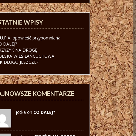
STATNIE WPISY
.U.P.A. opowieść przypomniana
O DALEJ?
RZYŻYK NA DROGĘ
OLSKA WIEŚ ŁAŃCUCHOWA
AK DŁUGO JESZCZE?
AJNOWSZE KOMENTARZE
jotka on
CO DALEJ?