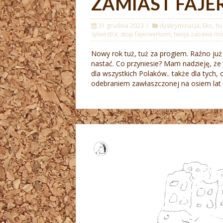
ZAMIAST FAJ
31 grudnia 2023
dyskryminacja
,
Eko
,
h
sylwestra
,
stop fajerwerkom
,
twoja zabawa mój
Nowy rok tuż, tuż za progiem. Raźno już p
nastać. Co przyniesie? Mam nadzieję, że 
dla wszystkich Polaków.. także dla tych, 
odebraniem zawłaszczonej na osiem lat t