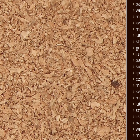
pa
w
m
k
m
lu
s
g
li
pa
si
li
c
m
k
m
lu
s
li
pa
w
m