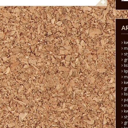
A
k
m
s
g
li
li
m
k
g
li
pa
m
k
s
g