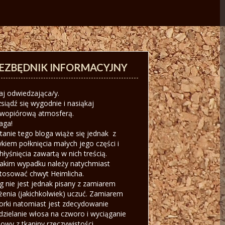
IEZBĘDNIK INFORMACYJNY
aj odwiedzająca/y.
siądź się wygodnie i nasiąkaj
iwopiórową atmosferą.
aga!
tanie tego bloga wiąże się jednak z
ykiem połknięcia małych jego części i
hłyśnięcia zawartą w nich treścią.
akim wypadku należy natychmiast
tosować chwyt Heimlicha.
g nie jest jednak pisany z zamiarem
żenia (jakichkolwiek) uczuć. Zamiarem
orki natomiast jest zdecydowanie
dzielanie włosa na czworo i wyciąganie
owy z tkaniny rzeczywistości.