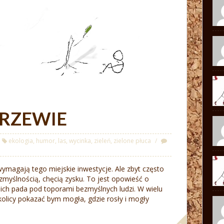
DRZEWIE
ekologia
,
humor
,
las
,
wycinka
,
zieleń
,
zielone płuca
ymagają tego miejskie inwestycje. Ale zbyt często
myślnością, chęcią zysku. To jest opowieść o
 ich pada pod toporami bezmyślnych ludzi. W wielu
kolicy pokazać bym mogła, gdzie rosły i mogły