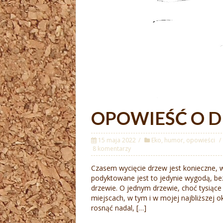
OPOWIEŚĆ O 
15 maja 2022
Eko
,
humor
,
opowieści
8 komentarzy
Czasem wycięcie drzew jest konieczne, w
podyktowane jest to jedynie wygodą, bez
drzewie. O jednym drzewie, choć tysiące
miejscach, w tym i w mojej najbliższej o
rosnąć nadal, […]