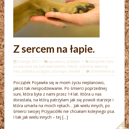
Z sercem na łapie.
5 lutego 2017
opowieści
,
polityka
Kaczyński
,
kary
za znęcanie się nad zwierzętami
,
miłość
,
ochrona zwierząt
,
Pies
,
polityka
,
przyjaźń
,
psia łapa
,
smutek
20 komentarzy
Początek Pojawiła się w moim życiu nieplanowo,
jakoś tak niespodziewanie. Po śmierci poprzedniej
suni, która była z nami przez 14 lat. Która u nas
dorastała, na którą patrzyłam jak się powoli starzeje i
która umarła na moich rękach… Jak wielu innych, po
śmierci swojej Przyjaciółki nie chciałam kolejnego psa.
I tak jak wielu innych – tej […]