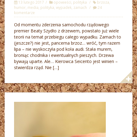
13 lutego 2017
opowieści
,
polityka
brzoza
,
humor
,
media
,
polityka
,
wypadek
,
zamach
24
komentarze
Od momentu zderzenia samochodu rządowego
premier Beaty Szydło z drzewem, powstało już wiele
teorii na temat przebiegu całego wypadku. Zamach to
(jeszcze?) nie jest, pancerna brzoz… wróć, tym razem
lipa – nie wyskoczyła pod koła audi. Stała murem,
broniąc chodnika i ewentualnych pieszych. Drzewa
bywają uparte. Ale… Kierowca Seicento jest winien –
stwierdza rząd. Nie […]