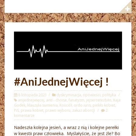
#AniJednejWięcej !
8 listopada 2021
dyskryminacja
,
opowieści
,
polityka
anijednejwięcej
,
anti - choise
,
fanatyzm
,
jejserceteżbiło
,
Kaja
Godek
,
klauzula sumienia
,
Kościół
,
ordo iuris
,
piekło kobiet
,
PiS
,
prawa kobiet
,
prawo wyboru
,
zakaz aborcji
2
komentarze
Nadeszła kolejna jesień, a wraz z nią i kolejne perełki
w kwestii praw człowieka. Myślałyście, że jest źle? Bo