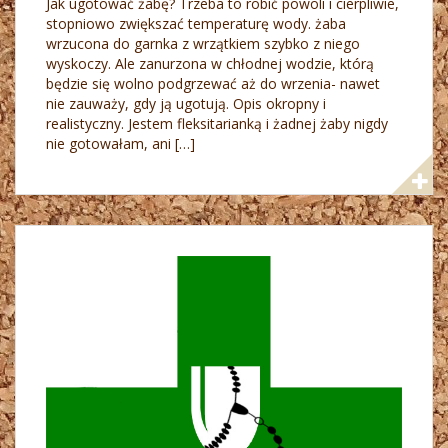
Jak ugotować żabę? Trzeba to robić powoli i cierpliwie,
stopniowo zwiększać temperaturę wody. żaba
wrzucona do garnka z wrzątkiem szybko z niego
wyskoczy. Ale zanurzona w chłodnej wodzie, którą
będzie się wolno podgrzewać aż do wrzenia- nawet
nie zauważy, gdy ją ugotują. Opis okropny i
realistyczny. Jestem fleksitarianką i żadnej żaby nigdy
nie gotowałam, ani […]