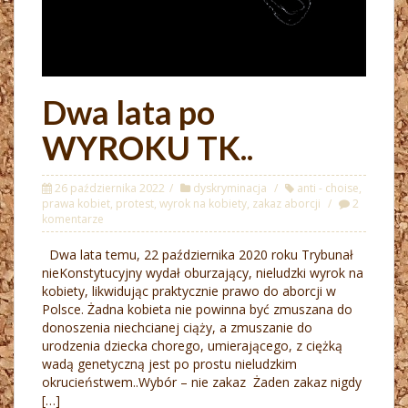
Dwa lata po
WYROKU TK..
26 października 2022
dyskryminacja
anti - choise
,
prawa kobiet
,
protest
,
wyrok na kobiety
,
zakaz aborcji
2
komentarze
Dwa lata temu, 22 października 2020 roku Trybunał
nieKonstytucyjny wydał oburzający, nieludzki wyrok na
kobiety, likwidując praktycznie prawo do aborcji w
Polsce. Żadna kobieta nie powinna być zmuszana do
donoszenia niechcianej ciąży, a zmuszanie do
urodzenia dziecka chorego, umierającego, z ciężką
wadą genetyczną jest po prostu nieludzkim
okrucieństwem..Wybór – nie zakaz Żaden zakaz nigdy
[…]