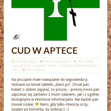
CUD W APTECE
28 lutego 2020
humor
,
opowieści
anti - choise
,
ciąża
,
ellaOne
,
escapelle
,
humor
,
ordo iuris
,
prawa kobiet
,
pro
- life
9 komentarzy
Na początek małe nawiązanie do wypowiedzi p.
Hołowni na temat tabletki „dzień po”. Chciał pan
kobiet o zdanie zapytać, to proszę – poniżej może pan
zapoznać się zarówno z moim zdaniem, jak i z ogólnie
dostępnymi w internecie informacjami. Nie będzie pan
musiał szukać
Rano, gdy tylko otworzę oczy,
sięgam po komórkę, by zerknąć […]