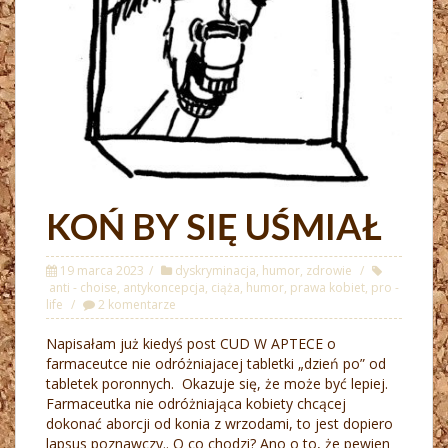
KOŃ BY SIĘ UŚMIAŁ
19 marca 2023
dyskryminacja
,
humor
,
zdrowie
anti - choise
,
antykoncepcja
,
ciąża
,
humor
,
prawa kobiet
,
pro -
life
2 komentarze
Napisałam już kiedyś post CUD W APTECE o
farmaceutce nie odróżniajacej tabletki „dzień po” od
tabletek poronnych. Okazuje się, że może być lepiej.
Farmaceutka nie odróżniająca kobiety chcącej
dokonać aborcji od konia z wrzodami, to jest dopiero
lapsus poznawczy.. O co chodzi? Ano o to, że pewien