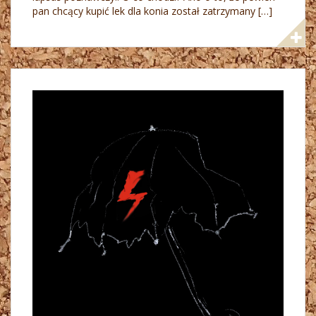
pan chcący kupić lek dla konia został zatrzymany […]