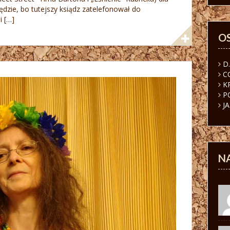
będzie, bo tutejszy ksiądz zatelefonował do
i […]
O
D
C
K
P
J
N