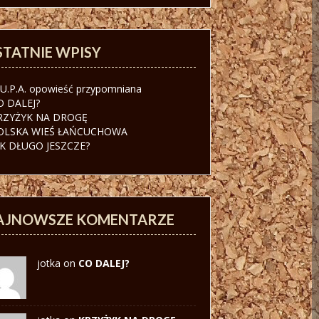
STATNIE WPISY
.U.P.A. opowieść przypomniana
O DALEJ?
RZYŻYK NA DROGĘ
OLSKA WIEŚ ŁAŃCUCHOWA
AK DŁUGO JESZCZE?
AJNOWSZE KOMENTARZE
jotka on
CO DALEJ?