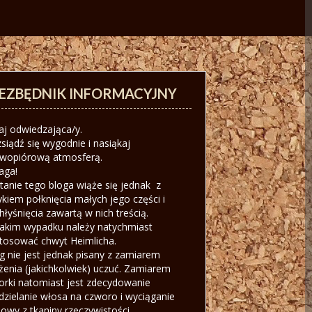
IEZBĘDNIK INFORMACYJNY
aj odwiedzająca/y.
siądź się wygodnie i nasiąkaj
iwopiórową atmosferą.
aga!
tanie tego bloga wiąże się jednak z
ykiem połknięcia małych jego części i
hłyśnięcia zawartą w nich treścią.
akim wypadku należy natychmiast
tosować chwyt Heimlicha.
g nie jest jednak pisany z zamiarem
żenia (jakichkolwiek) uczuć. Zamiarem
orki natomiast jest zdecydowanie
dzielanie włosa na czworo i wyciąganie
owy z tkaniny rzeczywistości.