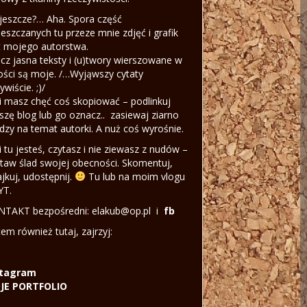
jeszcze?… Aha. Spora część
eszczanych tu przeze mnie zdjęć i grafik
t mojego autorstwa.
cz jasna teksty i (u)twory wierszowane w
ości są moje. /…Wyjąwszy cytaty
ywiście. ;)/
li masz chęć coś skopiować – podlinkuj
szę blog lub go oznacz.. zasiewaj ziarno
dzy na temat autorki. A nuż coś wyrośnie.
li tu jesteś, czytasz i nie ziewasz z nudów –
taw ślad swojej obecności. Skomentuj,
ajkuj, udostępnij.
Tu lub na moim vlogu
YT.
TAKT bezpośredni: elakub@op.pl i
fb
tem również tutaj, zajrzyj:
stagram
JE PORTFOLIO