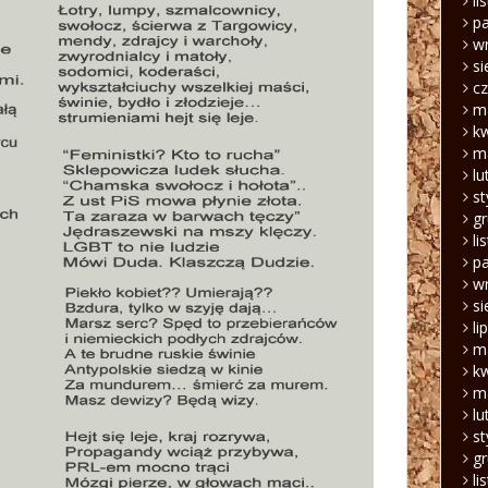
li
pa
w
si
c
m
k
m
lu
s
g
li
pa
w
si
li
m
k
m
lu
s
g
li