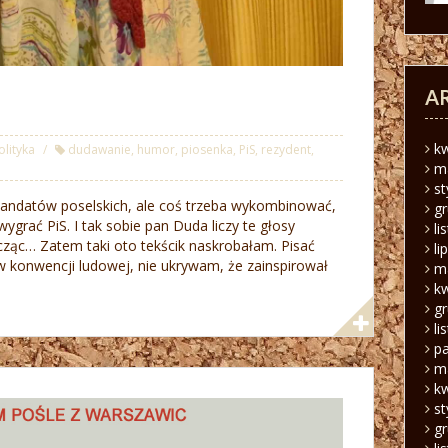
A
k
olityka
dudawanie
,
humor
,
piosenka
,
PiS
,
rezydent
,
m
s
andatów poselskich, ale coś trzeba wykombinować,
g
ygrać PiS. I tak sobie pan Duda liczy te głosy
li
 ucząc… Zatem taki oto tekścik naskrobałam. Pisać
li
w konwencji ludowej, nie ukrywam, że zainspirował
m
k
g
li
pa
m
k
s
g