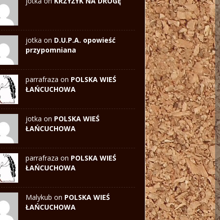
jotka on
KRZYŻYK NA DROGĘ
jotka on
D.U.P.A. opowieść
przypomniana
parrafraza on
POLSKA WIEŚ
ŁAŃCUCHOWA
jotka
on
POLSKA WIEŚ
ŁAŃCUCHOWA
parrafraza on
POLSKA WIEŚ
ŁAŃCUCHOWA
Malykub on
POLSKA WIEŚ
ŁAŃCUCHOWA