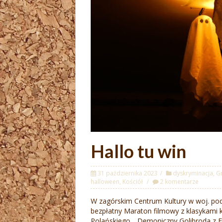
Hallo tu win
31 października 2023
dyskryminacja
,
G
halloween
,
Kościół
2 komentarze
W zagórskim Centrum Kultury w woj. po
bezpłatny Maraton filmowy z klasykami 
Polańskiego, „Demoniczny Golibroda z Fle