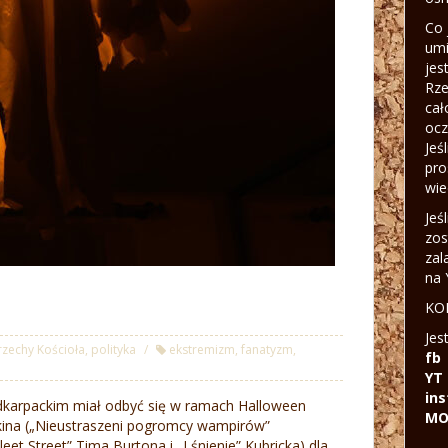
Co 
umi
jes
Rze
cał
ocz
Jeś
pro
wie
Jeś
zos
zal
na 
KON
Jes
rzechy Kościoła
,
polityka
ekstremizm
,
fanatyzm
,
fb
YT
in
dkarpackim miał odbyć się w ramach Halloween
MO
kina („Nieustraszeni pogromcy wampirów”
et Street” Tima Burtona i „Lśnienie” Kubricka) dla