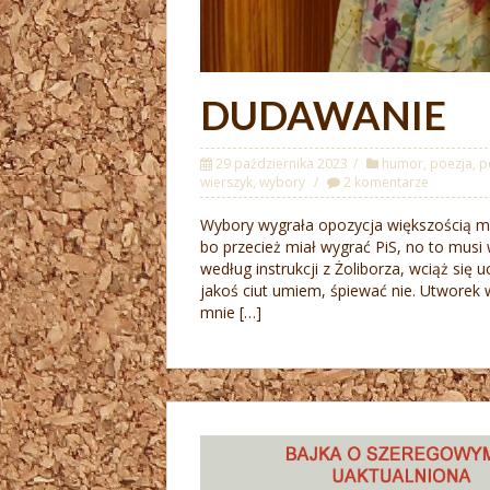
DUDAWANIE
29 października 2023
humor
,
poezja
,
p
wierszyk
,
wybory
2 komentarze
Wybory wygrała opozycja większością m
bo przecież miał wygrać PiS, no to musi w
według instrukcji z Żoliborza, wciąż się
jakoś ciut umiem, śpiewać nie. Utworek 
mnie […]