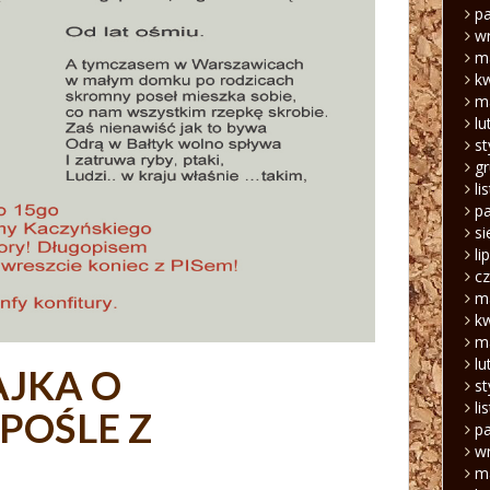
pa
w
m
k
m
lu
s
g
li
pa
si
li
c
m
k
m
lu
AJKA O
s
li
POŚLE Z
pa
w
m