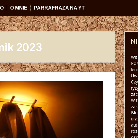
IO
O MNIE
PARRAFRAZA NA YT
N
nik 2023
Wit
Roz
len
Uw
Czy
ryz
zac
W t
zas
Blo
ura
aut
roz
osn