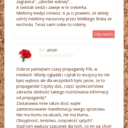
zagranica”, „ubeckie wdowy”…
A świstak siedzi i zawije w te sreberka.
Mieliśmy kiedyś mówisz. A ja ci powiem, że wtedy
ustrój mieliśmy narzucony przez Wielkiego Brata ze
wschodu. Teraz sami sobie to robimy.
Odpowiedz
Bet
pisze:
21 lipca 2018 o 09:37
Dobrze pamiętam czasy propagandy PRL w
mediach. Wtedy oglądali i czytali to wszyscy bo nie
było wyboru ale dla wszystkich było jasne, że to
propaganda! Czyżby dziś, część społeczeństwa
zatraciła zdolność takiego rozróżniania informacji
od propagandy?
Zastanawia mnie także dość wątłe
zainteresowanie manifestacją swego sprzeciwu.
Nie ma tłumu na ulicach, nie ma tłumu…
Obojętność, lenistwo, ociężałość sytych?
Stąd tym większy szacunek dla tych, co im się chce!