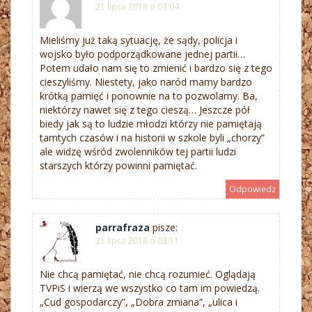
21 lipca 2018 o 03:04
Mieliśmy już taką sytuację, że sądy, policja i
wojsko było podporządkowane jednej partii…
Potem udało nam się to zmienić i bardzo się z tego
cieszyliśmy. Niestety, jako naród mamy bardzo
krótką pamięć i ponownie na to pozwolamy. Ba,
niektórzy nawet się z tego cieszą… Jeszcze pół
biedy jak są to ludzie młodzi którzy nie pamiętają
tamtych czasów i na historii w szkole byli „chorzy”
ale widzę wśród zwolenników tej partii ludzi
starszych którzy powinni pamiętać.
Odpowiedz
parrafraza
pisze:
21 lipca 2018 o 03:11
Nie chcą pamiętać, nie chcą rozumieć. Oglądają
TVPiS i wierzą we wszystko co tam im powiedzą.
„Cud gospodarczy”, „Dobra zmiana”, „ulica i