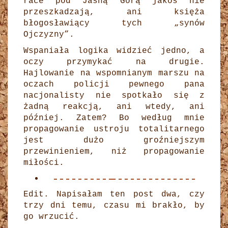
race pod Jasną Górą jakoś nie
przeszkadzają, ani księża
błogosławiący tych „synów
Ojczyzny”.
Wspaniała logika widzieć jedno, a
oczy przymykać na drugie.
Hajlowanie na wspomnianym marszu na
oczach policji pewnego pana
nacjonalisty nie spotkało się z
żadną reakcją, ani wtedy, ani
później. Zatem? Bo według mnie
propagowanie ustroju totalitarnego
jest dużo groźniejszym
przewinieniem, niż propagowanie
miłości.
– – – – – – – – – — – – – – – – – – – – – – –
Edit. Napisałam ten post dwa, czy
trzy dni temu, czasu mi brakło, by
go wrzucić.