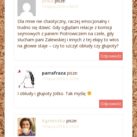
jotka
pisze:
19 lipca 2018 o 08:07
Dla mnie nie chaotyczny, raczej emocjonalny i
trudno się dziwić. Gdy oglądam relacje z komisji
sejmowych z panem Piotrowiczem na czele, gdy
słucham pani Zalewskiej i innych z tej ekipy to włos
na głowie staje – czy to szczyt obłudy czy głupoty?
Odpowiedz
parrafraza
pisze:
19 lipca 2018 o 22:56
I obłudy i głupoty Jotko. Tak myślę
Odpowiedz
Agnieszka
pisze:
19 lipca 2018 o 16:24