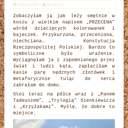
19 lipca 2018
parrafraza
Zobaczyłam ją jak leży smętnie w
koszu z wielkim napisem „PRZECENA”
wśród dziecięcych kolorowanek i
bajeczek. Przykurzona, przeceniona,
niechciana… Konstytucja
Rzeczpospolitej Polskiej. Bardzo to
symboliczne było wrażenie.
Wyciągnęłam ja z zapomnianego przez
świat i ludzi kąta, zapłaciłam w
kasie parę nędznych złotówek i
metaforycznie tuląc do serca
zabrałam do domu.
Stoi teraz na półce wraz z „Panem
Tadeuszem”, „Trylogią” Sienkiewicza
i „Krzyżakami”. Myślę, że dobre to
miejsce.