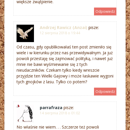
większe zwątpienie.
Odpowiedz
Andrzej Rawicz (Anzai)
pisze:
12 sierpnia 2018 o 19:44
Od czasu, gdy opublikowałaś ten post zmieniło się
wiele i w kierunku przez nas przewidywalnym. Ja już
powoli przestaję się zajmować polityką, i nawet już
mnie nie bawi wyśmiewanie się z tych
nieudaczników. Czekam tylko kiedy wreszcie
przyjdzie ten Wielki Gajowy i może łaskawie wygoni
tych gnojków z lasu. Tylko co potem?
Odpowiedz
parrafraza
pisze:
14 sierpnia 2018 o 01:02
No właśnie nie wiem. . . Szczerze też powoli