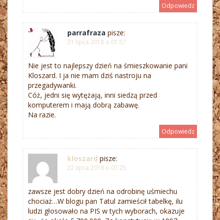
Odpowiedz
parrafraza
pisze:
21 lipca 2018 o 01:57
Nie jest to najlepszy dzień na śmieszkowanie pani
Kloszard. I ja nie mam dziś nastroju na
przegadywanki.
Cóż, jedni się wytężają, inni siedzą przed
komputerem i mają dobrą zabawę.
Na razie.
Odpowiedz
kloszard
pisze:
22 lipca 2018 o 07:25
zawsze jest dobry dzień na odrobinę uśmiechu
chociaż…W blogu pan Tatul zamieścił tabelkę, ilu
ludzi głosowało na PIS w tych wyborach, okazuje