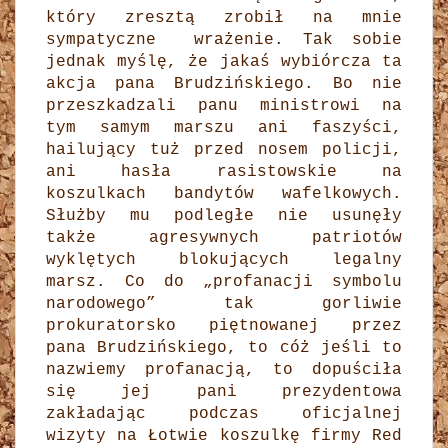
który zresztą zrobił na mnie
sympatyczne wrażenie. Tak sobie
jednak myślę, że jakaś wybiórcza ta
akcja pana Brudzińskiego. Bo nie
przeszkadzali panu ministrowi na
tym samym marszu ani faszyści,
hailujący tuż przed nosem policji,
ani hasła rasistowskie na
koszulkach bandytów wafelkowych.
Służby mu podległe nie usunęły
także agresywnych patriotów
wyklętych blokujących legalny
marsz. Co do „profanacji symbolu
narodowego” tak gorliwie
prokuratorsko piętnowanej przez
pana Brudzińskiego, to cóż jeśli to
nazwiemy profanacją, to dopuściła
się jej pani prezydentowa
zakładając podczas oficjalnej
wizyty na Łotwie koszulkę firmy Red