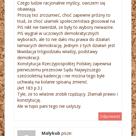
Czego ludzie racjonalnie myślcy, owszem się
obawiają.
Proszę też zrozumieć, choć zapewne próżny to
trud, że choć ułamek społeczeństwa głosował na
PiS nikt nie twierdził, że były to wybory nieważne.
PiS wygrał w uczciwych demokratycznych
wyborach, ale to nie dało mu prawa do działań
łamiacych demokrację. Jednym z tych działań jest
likwidacja trójpodziału władzy, podstawy
demokracji.
Konstytucja Rzeczypospolitej Polskiej zapewnia
pierwszemu prezesowi Sądu Najwyższego
sześcioletnią kadencję i nie można tego byle
uchwałą na kolanie spisaną zmienić.
(Art 183 p.3.)
Tyle, że to właśnie zrobili rządzący. Złamali prawo i
konstytucję.
Ale w tvpis pani tego nie usłyszy.
Odpowiedz
Malykub
pisze: