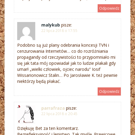
Odpowiedz
malykub
pisze:
22 lipca 2018 o 17:55
Podobno są już plany odebrania koncesji TVN i
cenzurowania Internetów… co do rozróżniania
propagandy od rzeczywistości to przypomniało mi
się jak tata mój opowiadał jak to ludzie płakali gdy
umarł „wielki człowiek, ojciec narodu” Iosif
Wissarionowicz Stalin… Po Jarosławie K. też pewnie
niektórzy będą płakać.
Odpowiedz
parrafraza
pisze:
22 lipca 2018 o 20:45
Dziękuję Bet za ten komentarz.
Bezrefleksyjność i lenistwo. Tak myślę. Prawicowe