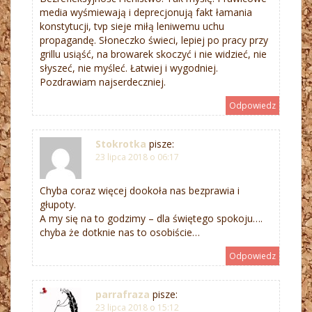
media wyśmiewają i deprecjonują fakt łamania
konstytucji, tvp sieje miłą leniwemu uchu
propagandę. Słoneczko świeci, lepiej po pracy przy
grillu usiąść, na browarek skoczyć i nie widzieć, nie
słyszeć, nie myśleć. Łatwiej i wygodniej.
Pozdrawiam najserdeczniej.
Odpowiedz
Stokrotka
pisze:
23 lipca 2018 o 06:17
Chyba coraz więcej dookoła nas bezprawia i
głupoty.
A my się na to godzimy – dla świętego spokoju….
chyba że dotknie nas to osobiście…
Odpowiedz
parrafraza
pisze:
23 lipca 2018 o 15:12