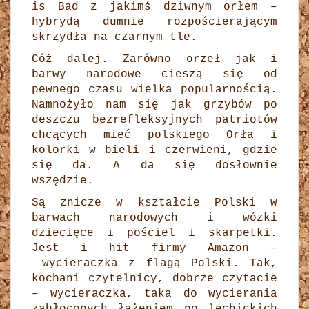
is Bad z jakimś dziwnym orłem –
hybrydą dumnie rozpościerającym
skrzydła na czarnym tle.
Cóż dalej. Zarówno orzeł jak i
barwy narodowe cieszą się od
pewnego czasu wielka popularnością.
Namnożyło nam się jak grzybów po
deszczu bezrefleksyjnych patriotów
chcących mieć polskiego Orła i
kolorki w bieli i czerwieni, gdzie
się da. A da się dosłownie
wszędzie.
Są znicze w kształcie Polski w
barwach narodowych i wózki
dziecięce i pościel i skarpetki.
Jest i hit firmy Amazon –
wycieraczka z flagą Polski. Tak,
kochani czytelnicy, dobrze czytacie
– wycieraczka, taka do wycierania
zabłoconych łażeniem po lechickich