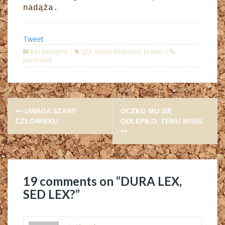
nadąża.
Tweet
Bez kategorii
lgbt
,
Marsz Równości
,
prawo
permalink
Post
UWAGA SZARY
OCZKO MU SIĘ
navigation
CZŁOWIEKU
ODLEPIŁO. TEMU MISIU.
19 comments on “
DURA LEX,
SED LEX?
”