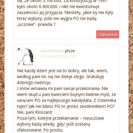
się ,że około 5.700.000, Za konstytucją w 1997
było około 6.400.000. i nikt nie kwestionuje
zasadności jej przyjęcia. Niestety, jakie by nie były
teraz wybory, póki nie wygra PO nie będą
„uczciwe”- prawda ?.
Odpowiedz
parrafraza
pisze:
22 lipca 2018 o 21:07
Nie każdy dzień jest na to dobry, ale tak, wiem,
według pani nic się nie dzieje złego. Gratuluję
dobrego nastroju.
I znów wmawia mi pani swoje przekonania. Nie
wiem skąd u pani kwieciem bujnym kwitnie myśl, że
uważam PO za najlepszego kandydata. Z Dziennika
tvpis? Jak nie lubisz PiS to jesteś zwolennikiem PO?
Nie, pani Kloszard.
Poza tym, kolejne przekłamanie – nieuczciwe
wybory będą wtedy, gdy/ jeśli zostaną
sfałszowane. Po prostu.