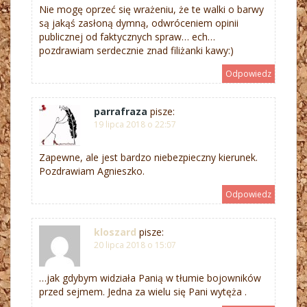
Nie mogę oprzeć się wrażeniu, że te walki o barwy
są jakąś zasłoną dymną, odwróceniem opinii
publicznej od faktycznych spraw… ech…
pozdrawiam serdecznie znad filiżanki kawy:)
Odpowiedz
parrafraza
pisze:
19 lipca 2018 o 22:57
Zapewne, ale jest bardzo niebezpieczny kierunek.
Pozdrawiam Agnieszko.
Odpowiedz
kloszard
pisze:
20 lipca 2018 o 15:07
…jak gdybym widziała Panią w tłumie bojowników
przed sejmem. Jedna za wielu się Pani wytęża .