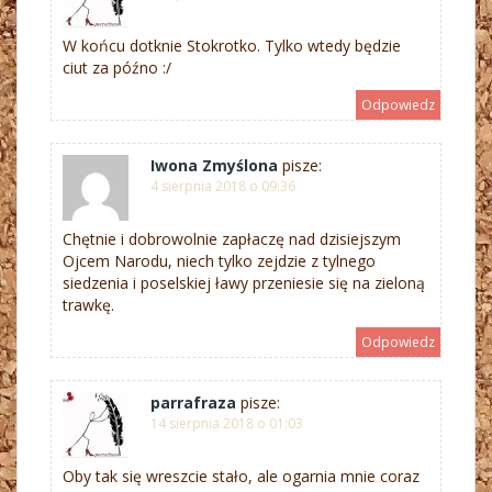
W końcu dotknie Stokrotko. Tylko wtedy będzie
ciut za późno :/
Odpowiedz
Iwona Zmyślona
pisze:
4 sierpnia 2018 o 09:36
Chętnie i dobrowolnie zapłaczę nad dzisiejszym
Ojcem Narodu, niech tylko zejdzie z tylnego
siedzenia i poselskiej ławy przeniesie się na zieloną
trawkę.
Odpowiedz
parrafraza
pisze:
14 sierpnia 2018 o 01:03
Oby tak się wreszcie stało, ale ogarnia mnie coraz