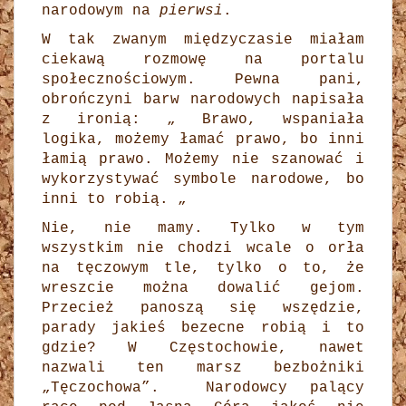
narodowym na
pierwsi
.
W tak zwanym międzyczasie miałam
ciekawą rozmowę na portalu
społecznościowym. Pewna pani,
obrończyni barw narodowych napisała
z ironią: „ Brawo, wspaniała
logika, możemy łamać prawo, bo inni
łamią prawo. Możemy nie szanować i
wykorzystywać symbole narodowe, bo
inni to robią. „
Nie, nie mamy. Tylko w tym
wszystkim nie chodzi wcale o orła
na tęczowym tle, tylko o to, że
wreszcie można dowalić gejom.
Przecież panoszą się wszędzie,
parady jakieś bezecne robią i to
gdzie? W Częstochowie, nawet
nazwali ten marsz bezbożniki
„Tęczochowa”. Narodowcy palący