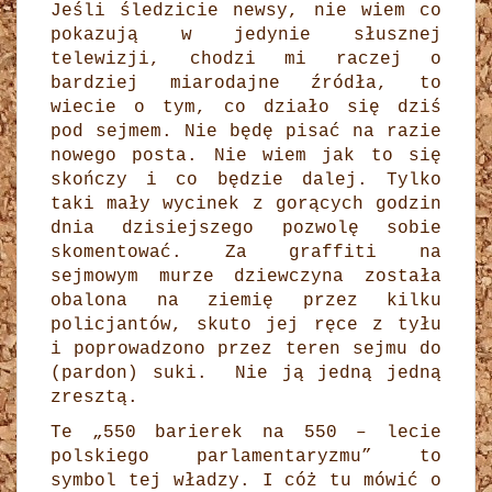
Jeśli śledzicie newsy, nie wiem co
pokazują w jedynie słusznej
telewizji, chodzi mi raczej o
bardziej miarodajne źródła, to
wiecie o tym, co działo się dziś
pod sejmem. Nie będę pisać na razie
nowego posta. Nie wiem jak to się
skończy i co będzie dalej. Tylko
taki mały wycinek z gorących godzin
dnia dzisiejszego pozwolę sobie
skomentować. Za graffiti na
sejmowym murze dziewczyna została
obalona na ziemię przez kilku
policjantów, skuto jej ręce z tyłu
i poprowadzono przez teren sejmu do
(pardon) suki. Nie ją jedną jedną
zresztą.
Te „550 barierek na 550 – lecie
polskiego parlamentaryzmu” to
symbol tej władzy. I cóż tu mówić o