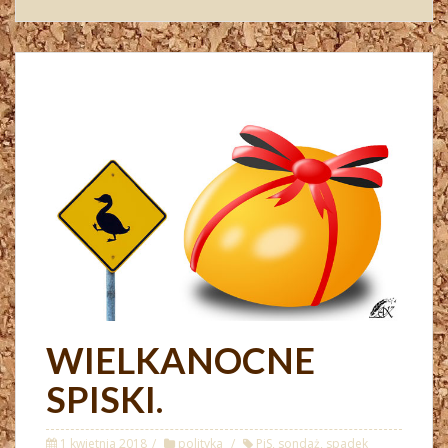
WIELKANOCNE
SPISKI.
1 kwietnia 2018
polityka
PiS
,
sondaż
,
spadek