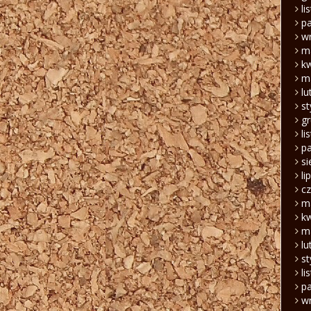
li
pa
w
m
k
m
lu
s
g
li
pa
si
li
c
m
k
m
lu
s
li
pa
w