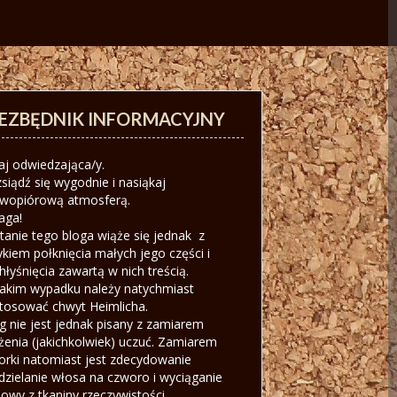
IEZBĘDNIK INFORMACYJNY
aj odwiedzająca/y.
siądź się wygodnie i nasiąkaj
iwopiórową atmosferą.
aga!
tanie tego bloga wiąże się jednak z
ykiem połknięcia małych jego części i
hłyśnięcia zawartą w nich treścią.
akim wypadku należy natychmiast
tosować chwyt Heimlicha.
g nie jest jednak pisany z zamiarem
żenia (jakichkolwiek) uczuć. Zamiarem
orki natomiast jest zdecydowanie
dzielanie włosa na czworo i wyciąganie
owy z tkaniny rzeczywistości.