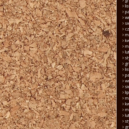
g
li
pa
w
si
c
m
k
m
lu
s
g
li
pa
w
si
li
m
k
m
lu
s
g