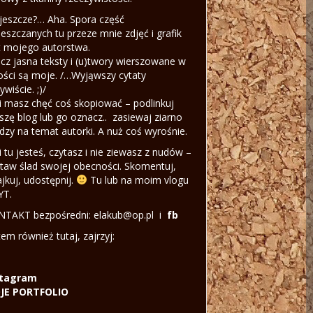
jeszcze?… Aha. Spora część
eszczanych tu przeze mnie zdjęć i grafik
t mojego autorstwa.
cz jasna teksty i (u)twory wierszowane w
ości są moje. /…Wyjąwszy cytaty
ywiście. ;)/
li masz chęć coś skopiować – podlinkuj
szę blog lub go oznacz.. zasiewaj ziarno
dzy na temat autorki. A nuż coś wyrośnie.
li tu jesteś, czytasz i nie ziewasz z nudów –
taw ślad swojej obecności. Skomentuj,
ajkuj, udostępnij.
Tu lub na moim vlogu
YT.
TAKT bezpośredni: elakub@op.pl i
fb
tem również tutaj, zajrzyj:
stagram
JE PORTFOLIO