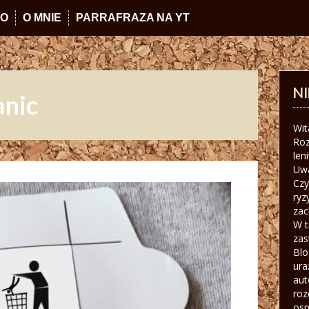
IO
O MNIE
PARRAFRAZA NA YT
N
anic
Wit
Roz
len
Uw
Czy
ryz
zac
W t
zas
Blo
ura
aut
roz
osn