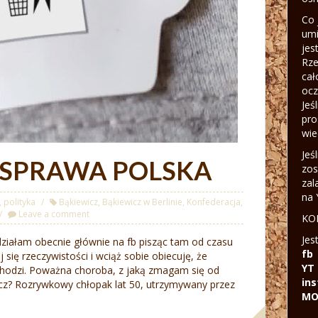
Co 
umi
jes
Rze
cał
ocz
Jeś
pro
wie
Jeś
 SPRAWA POLSKA
zos
zal
na 
,
polityka
Bąkiewicz
,
Bąkiewicz w Berlinie
,
Konfederacja
,
Leave a comment
KON
Jes
działam obecnie głównie na fb pisząc tam od czasu
fb
 się rzeczywistości i wciąż sobie obiecuję, że
YT
wychodzi. Poważna choroba, z jaką zmagam się od
in
icz? Rozrywkowy chłopak lat 50, utrzymywany przez
MO