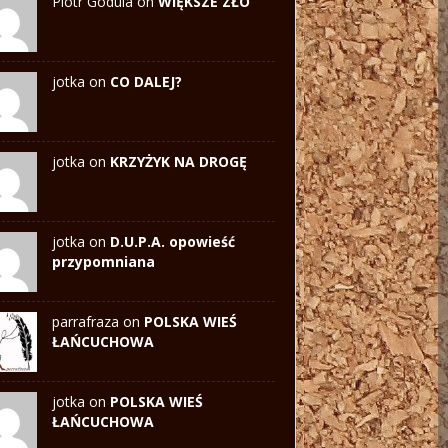
Piotr Godula on
WIĘKSZE ZŁO
jotka on
CO DALEJ?
jotka on
KRZYŻYK NA DROGĘ
jotka on
D.U.P.A. opowieść
przypomniana
parrafraza on
POLSKA WIEŚ
ŁAŃCUCHOWA
jotka
on
POLSKA WIEŚ
ŁAŃCUCHOWA