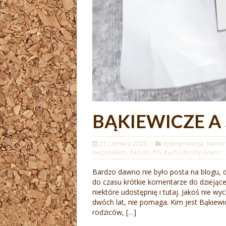
BĄKIEWICZE A
21 czerwca 2026
dyskryminacja
,
humor
nacjonalizm
,
nazizm
,
PiS
,
Ruch Obrony Granic
Bardzo dawno nie było posta na blogu, 
do czasu krótkie komentarze do dziejącej
niektóre udostępnię i tutaj. Jakoś nie 
dwóch lat, nie pomaga. Kim jest Bąkiew
rodziców, […]