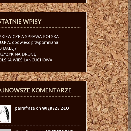
STATNIE WPISY
ĄKIEWICZE A SPRAWA POLSKA
.U.P.A. opowieść przypomniana
O DALEJ?
RZYŻYK NA DROGĘ
OLSKA WIEŚ ŁAŃCUCHOWA
AJNOWSZE KOMENTARZE
parrafraza on
WIĘKSZE ZŁO