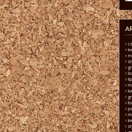
A
c
k
m
s
g
li
li
m
k
g
li
pa
m
k
s