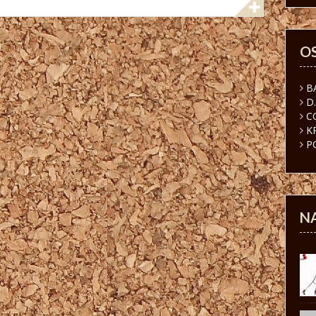
O
B
D
C
K
P
N