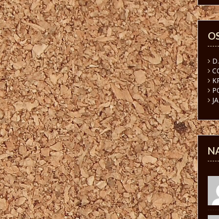
O
D
C
K
P
J
N