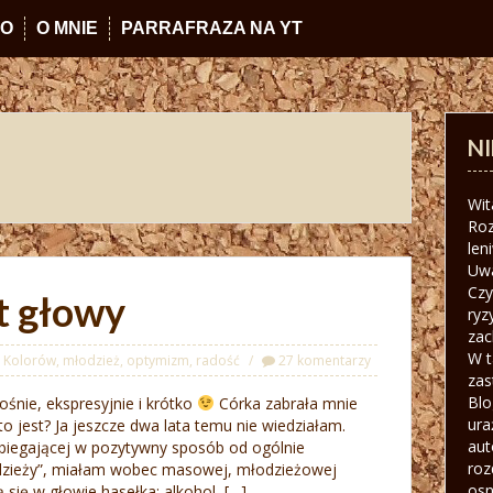
IO
O MNIE
PARRAFRAZA NA YT
N
Wit
Roz
len
Uw
Czy
t głowy
ryz
zac
W t
l Kolorów
,
młodzież
,
optymizm
,
radość
27 komentarzy
zas
Blo
ośnie, ekspresyjnie i krótko
Córka zabrała mnie
ura
to jest? Ja jeszcze dwa lata temu nie wiedziałam.
aut
biegającej w pozytywny sposób od ogólnie
roz
dzieży”, miałam wobec masowej, młodzieżowej
osn
 się w głowie hasełka: alkohol, […]