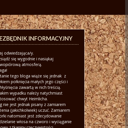
IEZBĘDNIK INFORMACYJNY
aj odwiedzająca/y.
siądź się wygodnie i nasiąkaj
iwopiórową atmosferą.
aga!
tanie tego bloga wiąże się jednak z
ykiem połknięcia małych jego części i
hłyśnięcia zawartą w nich treścią.
akim wypadku należy natychmiast
tosować chwyt Heimlicha.
g nie jest jednak pisany z zamiarem
żenia (jakichkolwiek) uczuć. Zamiarem
orki natomiast jest zdecydowanie
dzielanie włosa na czworo i wyciąganie
owy z tkaniny rzeczywistości.