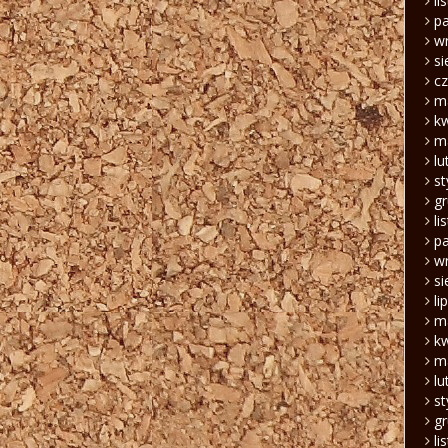
li
pa
w
si
c
m
k
m
lu
s
g
li
pa
w
si
li
m
k
m
lu
s
g
li