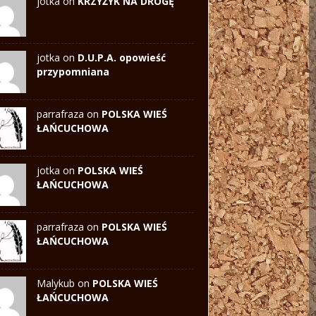
jotka on
KRZYŻYK NA DROGĘ
jotka on
D.U.P.A. opowieść
przypomniana
parrafraza on
POLSKA WIEŚ
ŁAŃCUCHOWA
jotka
on
POLSKA WIEŚ
ŁAŃCUCHOWA
parrafraza on
POLSKA WIEŚ
ŁAŃCUCHOWA
Malykub on
POLSKA WIEŚ
ŁAŃCUCHOWA