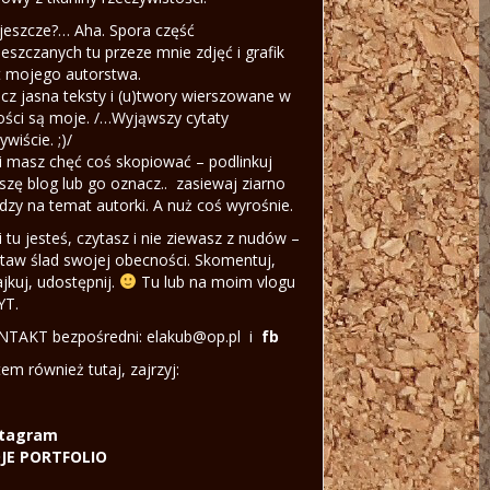
jeszcze?… Aha. Spora część
eszczanych tu przeze mnie zdjęć i grafik
t mojego autorstwa.
cz jasna teksty i (u)twory wierszowane w
ości są moje. /…Wyjąwszy cytaty
ywiście. ;)/
li masz chęć coś skopiować – podlinkuj
szę blog lub go oznacz.. zasiewaj ziarno
dzy na temat autorki. A nuż coś wyrośnie.
li tu jesteś, czytasz i nie ziewasz z nudów –
taw ślad swojej obecności. Skomentuj,
ajkuj, udostępnij.
Tu lub na moim vlogu
YT.
TAKT bezpośredni: elakub@op.pl i
fb
tem również tutaj, zajrzyj:
stagram
JE PORTFOLIO