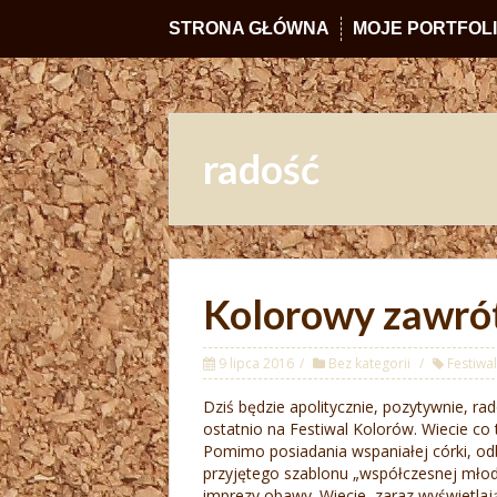
STRONA GŁÓWNA
MOJE PORTFOL
radość
Kolorowy zawró
9 lipca 2016
Bez kategorii
Festiwa
Dziś będzie apolitycznie, pozytywnie, rad
ostatnio na Festiwal Kolorów. Wiecie co 
Pomimo posiadania wspaniałej córki, od
przyjętego szablonu „współczesnej mło
imprezy obawy. Wiecie, zaraz wyświetlają