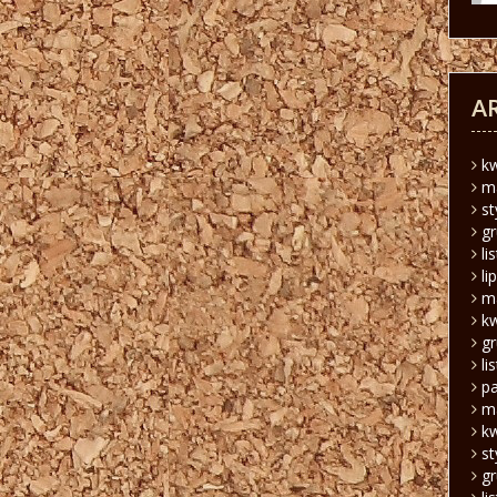
A
k
m
s
g
li
li
m
k
g
li
pa
m
k
s
g