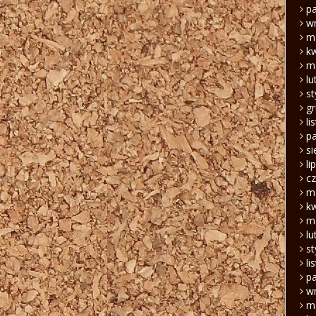
pa
w
m
k
m
lu
s
g
li
pa
si
li
c
m
k
m
lu
s
li
pa
w
m