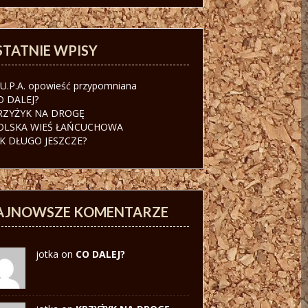
STATNIE WPISY
.U.P.A. opowieść przypomniana
O DALEJ?
RZYŻYK NA DROGĘ
OLSKA WIEŚ ŁAŃCUCHOWA
AK DŁUGO JESZCZE?
AJNOWSZE KOMENTARZE
jotka on
CO DALEJ?