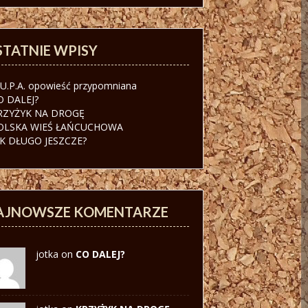
STATNIE WPISY
.U.P.A. opowieść przypomniana
O DALEJ?
RZYŻYK NA DROGĘ
OLSKA WIEŚ ŁAŃCUCHOWA
AK DŁUGO JESZCZE?
AJNOWSZE KOMENTARZE
jotka on
CO DALEJ?