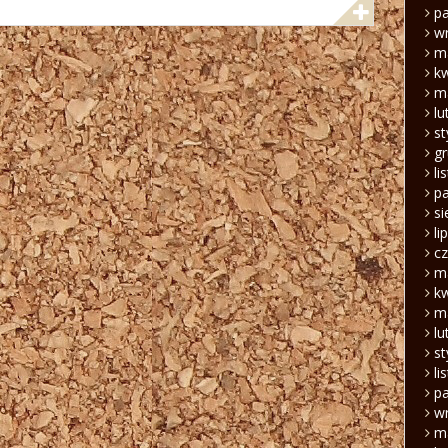
pa
w
m
k
m
lu
s
g
li
pa
si
li
c
m
k
m
lu
s
li
pa
w
m