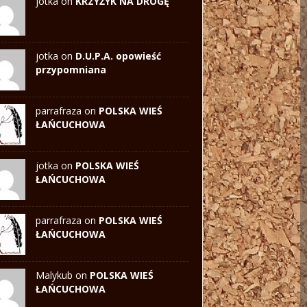
jotka on
KRZYŻYK NA DROGĘ
jotka on
D.U.P.A. opowieść
przypomniana
parrafraza on
POLSKA WIEŚ
ŁAŃCUCHOWA
jotka
on
POLSKA WIEŚ
ŁAŃCUCHOWA
parrafraza on
POLSKA WIEŚ
ŁAŃCUCHOWA
Malykub on
POLSKA WIEŚ
ŁAŃCUCHOWA