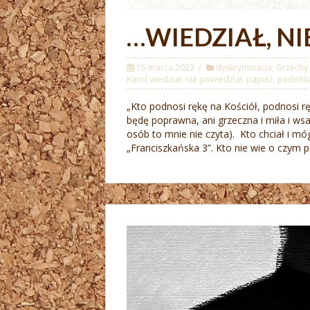
…WIEDZIAŁ, NI
15 marca 2023
dyskryminacja
,
Grzechy 
Karol wiedział
,
nie powiedział
,
papież
,
pedofili
„Kto podnosi rękę na Kościół, podnosi r
będę poprawna, ani grzeczna i miła i ws
osób to mnie nie czyta). Kto chciał i mó
„Franciszkańska 3”. Kto nie wie o czym pi