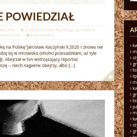
E POWIEDZIAŁ
A
Kościoła
grzechy Kościoła
,
hipokryzja
,
Jan Paweł II
,
a w Kościele
6 komentarzy
k
ękę na Polskę”Jarosław Kaczyński X.2020 I znowu nie
m
adzę kij w mrowisko (ohoho przesadziłam, aż tyle
s
gł, obejrzał w tvn wstrząsający reportaż
g
szę – niech najpierw obejrzy, albo […]
li
li
m
k
g
li
pa
m
k
s
g