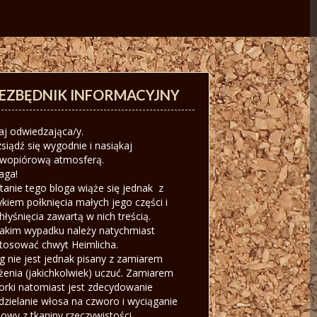
IEZBĘDNIK INFORMACYJNY
aj odwiedzająca/y.
siądź się wygodnie i nasiąkaj
iwopiórową atmosferą.
aga!
tanie tego bloga wiąże się jednak z
ykiem połknięcia małych jego części i
hłyśnięcia zawartą w nich treścią.
akim wypadku należy natychmiast
tosować chwyt Heimlicha.
g nie jest jednak pisany z zamiarem
żenia (jakichkolwiek) uczuć. Zamiarem
orki natomiast jest zdecydowanie
dzielanie włosa na czworo i wyciąganie
owy z tkaniny rzeczywistości.