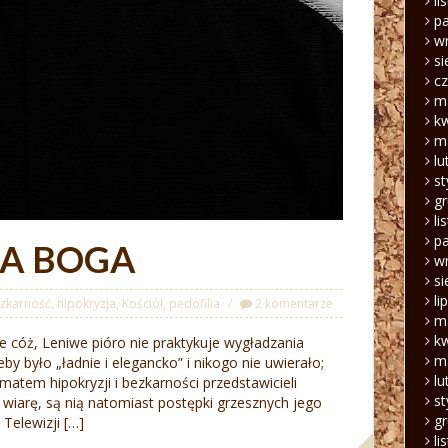
li
pa
w
si
c
m
k
m
lu
s
g
li
pa
A BOGA
w
si
li
zkarność
,
hipokryzja
,
Kościół
,
pedofilia
2 komentarze
m
k
 cóż, Leniwe pióro nie praktykuje wygładzania
m
by było „ładnie i elegancko” i nikogo nie uwierało;
lu
ematem hipokryzji i bezkarności przedstawicieli
s
a wiarę, są nią natomiast postępki grzesznych jego
g
Telewizji […]
li