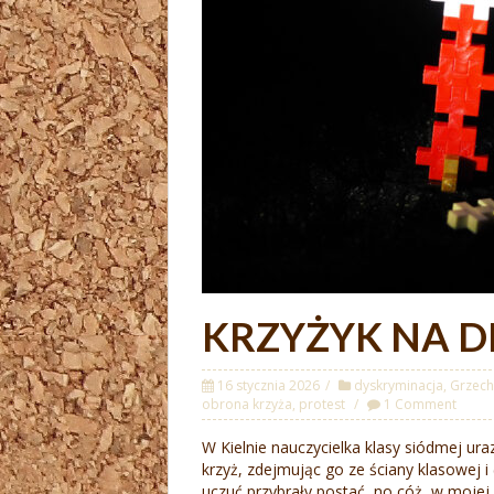
KRZYŻYK NA 
16 stycznia 2026
dyskryminacja
,
Grzech
obrona krzyża
,
protest
1 Comment
W Kielnie nauczycielka klasy siódmej ura
krzyż, zdejmując go ze ściany klasowej i
uczuć przybrały postać, no cóż, w mojej