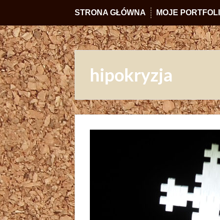
STRONA GŁÓWNA
MOJE PORTFOL
hipokryzja