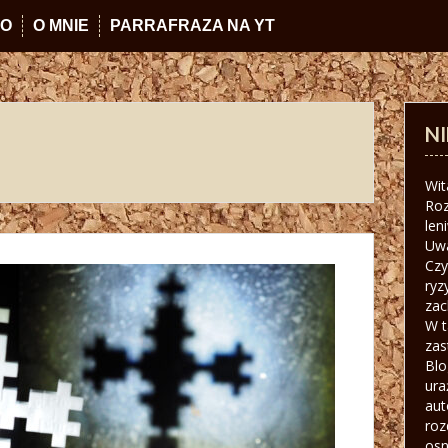
IO
O MNIE
PARRAFRAZA NA YT
N
Wit
Roz
len
Uw
Czy
ryz
zac
W t
zas
Blo
ura
aut
roz
osn