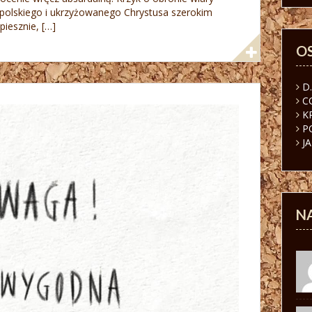
polskiego i ukrzyżowanego Chrystusa szerokim
iesznie, […]
O
D
C
K
P
J
N