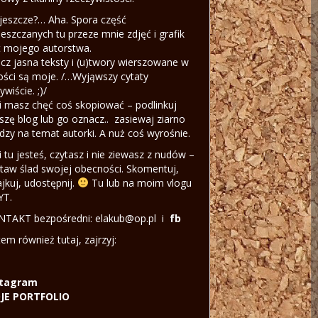
jeszcze?… Aha. Spora część
eszczanych tu przeze mnie zdjęć i grafik
t mojego autorstwa.
cz jasna teksty i (u)twory wierszowane w
ości są moje. /…Wyjąwszy cytaty
ywiście. ;)/
li masz chęć coś skopiować – podlinkuj
szę blog lub go oznacz.. zasiewaj ziarno
dzy na temat autorki. A nuż coś wyrośnie.
li tu jesteś, czytasz i nie ziewasz z nudów –
taw ślad swojej obecności. Skomentuj,
ajkuj, udostępnij.
Tu lub na moim vlogu
YT.
TAKT bezpośredni: elakub@op.pl i
fb
tem również tutaj, zajrzyj:
stagram
JE PORTFOLIO