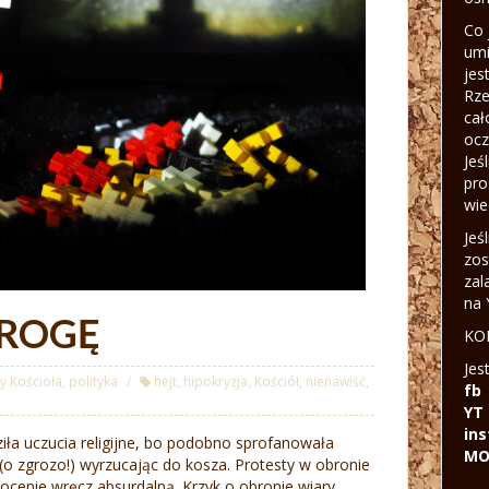
Co 
umi
jes
Rze
cał
ocz
Jeś
pro
wie
Jeś
zos
zal
na 
DROGĘ
KON
Jes
y Kościoła
,
polityka
hejt
,
hipokryzja
,
Kościół
,
nienawiść
,
fb
YT
in
ziła uczucia religijne, bo podobno sprofanowała
MO
 (o zgrozo!) wyrzucając do kosza. Protesty w obronie
 ocenie wręcz absurdalną. Krzyk o obronie wiary