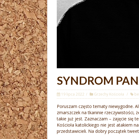
SYNDROM PAN
19 lipca 2022
Grzechy Kościoła
be
Poruszam często tematy niewygodne. Ale
zmarszczek na tkaninie rzeczywistości, że
takie już jest. Zaznaczam – zajęcie się t
Kościoła katolickiego nie jest atakiem n
przedstawicieli. Na dobry początek tweet 