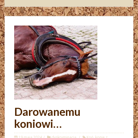
Darowanemu
koniowi…
19 maja 2024
dyskryminacja
Koń
,
konie z